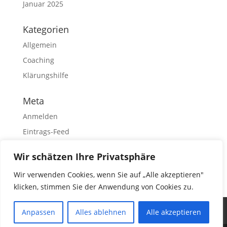
Januar 2025
Kategorien
Allgemein
Coaching
Klärungshilfe
Meta
Anmelden
Eintrags-Feed
Kommentar-Feed
Wir schätzen Ihre Privatsphäre
WordPress.org
Wir verwenden Cookies, wenn Sie auf „Alle akzeptieren"
klicken, stimmen Sie der Anwendung von Cookies zu.
Datenschutz
Impressum
Blog
Anpassen
Alles ablehnen
Alle akzeptieren